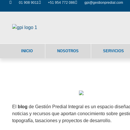
01 908 9011
+51 954 772 086
gpi@gestionpredial.com
INICIO
NOSOTROS
SERVICIOS
Nuestro Bl
El
blog
de Gestión Predial Integral es un espacio diseñad
noticias y recursos que aportan conocimiento sobre gestió
topografía, tasaciones y proyectos de desarrollo.