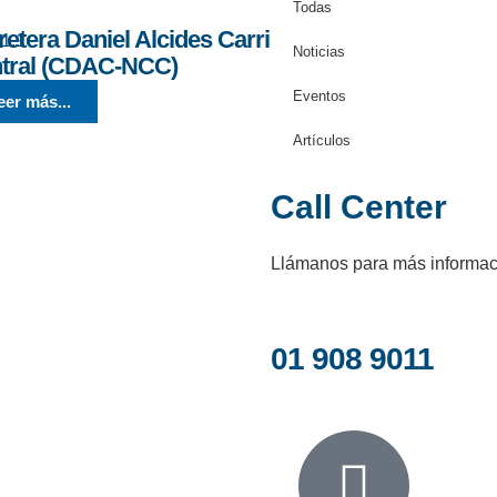
Todas
retera Daniel Alcides Carrión – Nueva Carretera
Noticias
tral (CDAC-NCC)
Eventos
eer más...
Artículos
Call Center
Llámanos para más informaci
01 908 9011