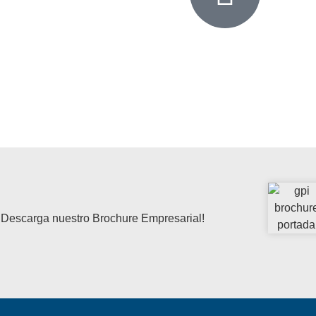
¿Solicitar u
Ponte en contacto con nu
responder tus consultas y
¡Descarga nuestro Brochure Empresarial!